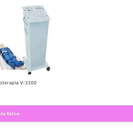
oterapia V-3100
la Xàtiva