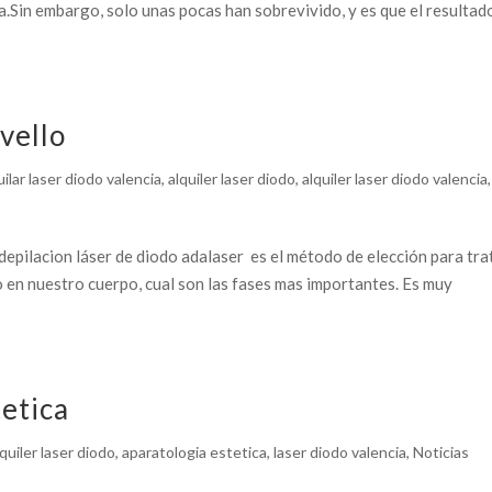
a.Sin embargo, solo unas pocas han sobrevivido, y es que el resultad
vello
uilar laser diodo valencia
,
alquiler laser diodo
,
alquiler laser diodo valencia
,
 depilacion láser de diodo adalaser es el método de elección para tra
 en nuestro cuerpo, cual son las fases mas importantes. Es muy
etica
lquiler laser diodo
,
aparatologia estetica
,
laser diodo valencia
,
Noticias