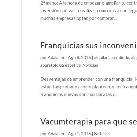
2ª mano: A la hora de empezar o ampliar tu centr
inversión que vas a realizar, como vas a consegu
muchas empresas optan por comprar...
Franquicias sus inconven
por
Adalaser
|
Ago 8, 2016
|
alquilar laser diodo
,
alq
aparatologia estetica
,
Noticias
Desventajas de emprender con una franquicia: No
están tan probados como plantean, y los franqui
franquicias nuevas son mas baratas o...
Vacumterapia para que se 
por
Adalaser
|
Ago 1, 2016
|
Noticias