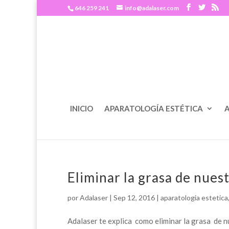
646 259 241
info@adalaser.com
INICIO
APARATOLOGÍA ESTÉTICA
A
Eliminar la grasa de nues
por
Adalaser
|
Sep 12, 2016
|
aparatologia estetica
Adalaser te explica como eliminar la grasa de nu